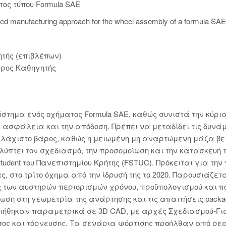
ος τύπου Formula SAE
ated manufacturing approach for the wheel assembly of a formula SAE
τής (επιβλέπων)
ρος Καθηγητής
ύστημα ενός οχήματος Formula SAE, καθώς συνιστά την κύρι
 ασφάλεια και την απόδοση. Πρέπει να μεταδίδει τις δυνάμ
άχιστο βάρος, καθώς η μειωμένη μη αναρτώμενη μάζα βελτ
ύπτει τον σχεδιασμό, την προσομοίωση και την κατασκευή τ
Student του Πανεπιστημίου Κρήτης (FSTUC). Πρόκειται για τ
ς, στο τρίτο όχημα από την ίδρυσή της το 2020. Παρουσιάζε
 των αυστηρών περιορισμών χρόνου, προϋπολογισμού και πό
 στη γεωμετρία της ανάρτησης και τις απαιτήσεις packaging
οιήθηκαν παραμετρικά σε 3D CAD, με αρχές Σχεδιασμού-Γι
τος και τόρνευσης. Τα σενάρια φόρτισης προήλθαν από ρε