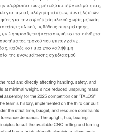
ην ισορροπία τους μεταξύ κατεργασιμότητας,
hub για την αξιολόγηση τάσεων, συντελεστών
σης για την αφαίρεση υλικού χωρίς μείωση
στάσεις υλικού, μεθόδους συγκράτησης,
, ενώ η προσθετική κατασκευή και τα σύνθετα
συστήματος τροχού που επιτυγχάνει
άδας, καθώς και μια επαναλήψιμη
ασία της ενσωμάτωσης σχεδιασμού,
 road and directly affecting handling, safety, and
oads at minimal weight, since reduced unsprung mass
eel assembly for the 2025 competition car "TALOS",
e team's history, implemented on the third car built
er the strict time, budget, and resource constraints
 tolerance demands. The upright, hub, bearing
ciples to suit the available CNC milling and turning
 vertical bump. High-strength aluminium alloys were