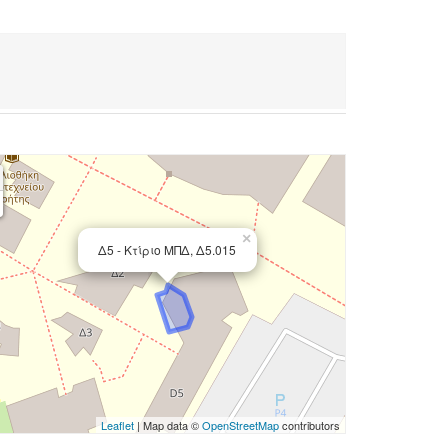
×
Δ5 - Κτίριο ΜΠΔ, Δ5.015
Leaflet
| Map data ©
OpenStreetMap
contributors