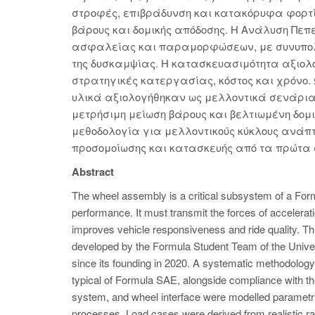
στροφές, επιβράδυνση και κατακόρυφα φορτί
βάρους και δομικής απόδοσης. Η Ανάλυση Πεπε
ασφαλείας και παραμορφώσεων, με συνυπολογ
της δυσκαμψίας. Η κατασκευασιμότητα αξιολο
στρατηγικές κατεργασίας, κόστος και χρόνο.
υλικά αξιολογήθηκαν ως μελλοντικά σενάρια
μετρήσιμη μείωση βάρους και βελτιωμένη δομ
μεθοδολογία για μελλοντικούς κύκλους ανάπτ
προσομοίωσης και κατασκευής από τα πρώτα 
Abstract
The wheel assembly is a critical subsystem of a Form
performance. It must transmit the forces of accelera
improves vehicle responsiveness and ride quality. Th
developed by the Formula Student Team of the Universi
since its founding in 2020. A systematic methodology
typical of Formula SAE, alongside compliance with th
system, and wheel interface were modelled parametric
processes. Load cases were derived from realistic rac