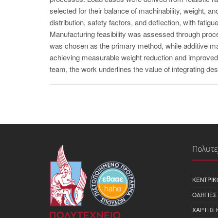
selected for their balance of machinability, weight, 
distribution, safety factors, and deflection, with fati
Manufacturing feasibility was assessed through proc
was chosen as the primary method, while additive m
achieving measurable weight reduction and improved 
team, the work underlines the value of integrating de
Πολυτε
ΚΕΝΤΡΙΚ
ΟΔΗΓΊΕΣ
ΧΆΡΤΗΣ 