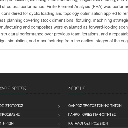
and structural performance. Finite Element Analysis (FEA) was perfor
gue considered for cyclic loading and topology optimisation applied to r
ess planning covering stock dimensions, fixturing, machining strate
anufacturing and composites were evaluated as forward-looking scen
structural performance over previous team iterations, and a repeata
sign, simulation, and manufacturing from the earliest stages of the en
χνείο Κρήτης
Χρήσιμα
ΌΣ ΙΣΤΌΤΟΠΟΣ
ΟΔΗΓΌΣ ΠΡΩΤΟΕΤΏΝ ΦΟΙΤΗΤΏΝ
 ΠΡΌΣΒΑΣΗΣ
ΠΛΗΡΟΦΟΡΊΕΣ ΓΙΑ ΦΟΙΤΗΤΈΣ
ΚΤΗΡΊΩΝ
ΚΑΤΆΛΟΓΟΣ ΠΡΟΣΏΠΩΝ