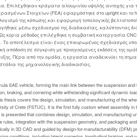
α. Επιλέχθηκαν κράματα αλουμινίου υψηλής αντοχής για τ
ρασμένων Στοιχείων (FEA) εφαρμόστηκε στο upright και το 
ισμό της κόπωσης και εφαρμογή τοπολογικής βελτιστοποίη
γήθηκε μέσω σχεδιασμού της διαδικασίας, καλύπτοντας δια
 Ως κύρια μέθοδος επιλέχθηκε η συμβατική κατεργασία CNC
. Το αποτέλεσμα είναι ένας επικυρωμένος σχεδιασμός υπο
ική απόδοση σε σύγκριση με προηγούμενες εκδόσεις της ομ
υξης. Πέρα από την ομάδα, η εργασία αναδεικνύει τη σημ
στάδια της μηχανολογικής διαδικασίας.
ula SAE vehicle, forming the main link between the suspension and the
tion, braking, and cornering while withstanding significant dynamic l
is thesis covers the design, simulation, and manufacturing of the wh
ty of Crete (FSTUC). It is the first fully custom wheel assembly in th
 is presented that combines design, simulation, and manufacturing und
e rules, integration with the suspension geometry, and packaging and
ally in 3D CAD and guided by design-for-manufacturability (DFM) prin
ing conditions, including lateral cornering, longitudinal braking, and