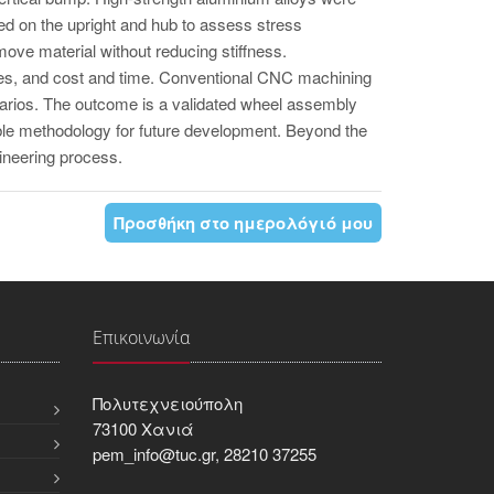
med on the upright and hub to assess stress
emove material without reducing stiffness.
gies, and cost and time. Conventional CNC machining
arios. The outcome is a validated wheel assembly
ble methodology for future development. Beyond the
gineering process.
Προσθήκη στο ημερολόγιό μου
Επικοινωνία
Πολυτεχνειούπολη
73100 Χανιά
pem_info@tuc.gr, 28210 37255