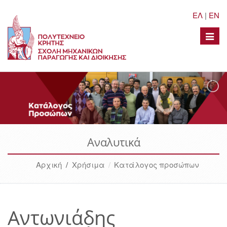
ΕΛ
|
EN
Toggle
naviga
Αναλυτικά
Αρχική
/
Χρήσιμα
Κατάλογος προσώπων
Αντωνιάδης