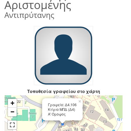
Αριστομένης
Αντιπρύτανης
Τοποθεσία γραφείου στο χάρτη
×
+
Γραφείο: Δ4.106
Κτίριο ΜΠΔ (Δ4)
−
Α' Όροφος