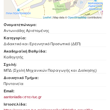
Leaflet
| Map data ©
OpenStreetMap
contributors
Όνοματεπώνυμο:
Αντωνιάδης Αριστομένης
Κατηγορία:
Διδακτικό και Ερευνητικό Προσωπικό (ΔΕΠ)
Ακαδημαϊκή Βαθμίδα:
Καθηγητής
Σχολή:
ΜΠΔ (Σχολή Μηχανικών Παραγωγής και Διοίκησης)
Διοικητικό Τμήμα:
Πρυτανεία
Email:
aantoniadis<στο>tuc.gr
Ιστοσελίδα:
https://www.pem.tuc.gr/el/prosopiko/didaktiko-ereynitiko-