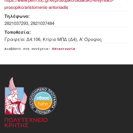
prosopiko/aristomenis-antoniadis
Τηλέφωνο:
282103
7293
, 282103
7484
Τοποθεσία:
Γραφείο: Δ4.106, Κτίριο ΜΠΔ (Δ4), Α' Όροφος
Διαβάστε στη συνέχεια:
Επικοινωνία