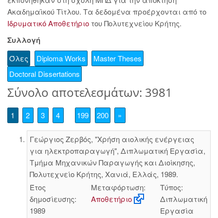
Ακαδημαϊκού Τίτλου. Τα δεδομένα προέρχονται από το
Ιδρυματικό Αποθετήριο
του Πολυτεχνείου Κρήτης.
Συλλογή
Όλες
Diploma Works
Master Theses
Doctoral Dissertations
Σύνολο αποτελεσμάτων: 3981
1
2
3
4
199
200
»
Γεώργιος Ζερβός, "Χρήση αιολικής ενέργειας
για ηλεκτροπαραγωγή", Διπλωματική Εργασία,
Τμήμα Μηχανικών Παραγωγής και Διοίκησης,
Πολυτεχνείο Κρήτης, Χανιά, Ελλάς, 1989.
Έτος
Μεταφόρτωση:
Τύπος:
δημοσίευσης:
Αποθετήριο
Διπλωματική
1989
Εργασία