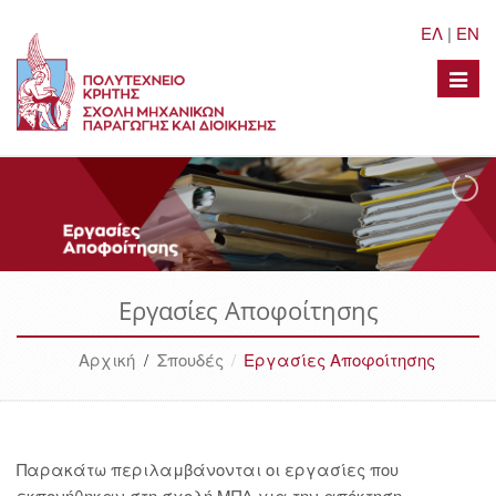
ΕΛ
|
EN
Toggle
naviga
Εργασίες Αποφοίτησης
Αρχική
/
Σπουδές
Εργασίες Αποφοίτησης
Παρακάτω περιλαμβάνονται οι εργασίες που
εκπονήθηκαν στη σχολή ΜΠΔ για την απόκτηση