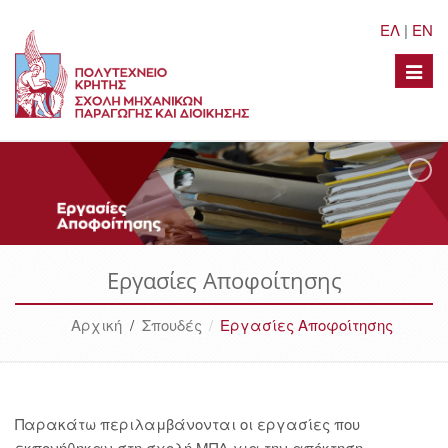
ΕΛ
|
EN
Toggle
naviga
Εργασίες Αποφοίτησης
Αρχική
/
Σπουδές
Εργασίες Αποφοίτησης
Παρακάτω περιλαμβάνονται οι εργασίες που
εκπονήθηκαν στη σχολή ΜΠΔ για την απόκτηση