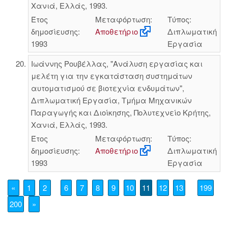
Χανιά, Ελλάς, 1993.
Έτος
Μεταφόρτωση:
Τύπος:
δημοσίευσης:
Αποθετήριο
Διπλωματική
1993
Εργασία
Ιωάννης Ρουβέλλας, "Ανάλυση εργασίας και
μελέτη για την εγκατάσταση συστημάτων
αυτοματισμού σε βιοτεχνία ενδυμάτων",
Διπλωματική Εργασία, Τμήμα Μηχανικών
Παραγωγής και Διοίκησης, Πολυτεχνείο Κρήτης,
Χανιά, Ελλάς, 1993.
Έτος
Μεταφόρτωση:
Τύπος:
δημοσίευσης:
Αποθετήριο
Διπλωματική
1993
Εργασία
«
1
2
6
7
8
9
10
11
12
13
199
200
»