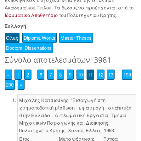
Ακαδημαϊκού Τίτλου. Τα δεδομένα προέρχονται από το
Ιδρυματικό Αποθετήριο
του Πολυτεχνείου Κρήτης.
Συλλογή
Όλες
Diploma Works
Master Theses
Doctoral Dissertations
Σύνολο αποτελεσμάτων: 3981
«
1
2
6
7
8
9
10
11
12
13
199
200
»
Μιχάλης Κατσιούλης, "Εισαγωγή στη
χρηματοδοτική μίσθωση - εφαρμογή - ανάπτυξη
στην Ελλάδα", Διπλωματική Εργασία, Τμήμα
Μηχανικών Παραγωγής και Διοίκησης,
Πολυτεχνείο Κρήτης, Χανιά, Ελλάς, 1993.
Έτος
Μεταφόρτωση:
Τύπος: