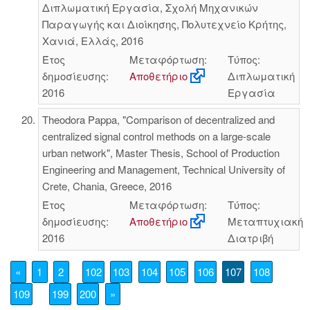
Διπλωματική Εργασία, Σχολή Μηχανικών
Παραγωγής και Διοίκησης, Πολυτεχνείο Κρήτης,
Χανιά, Ελλάς, 2016
Έτος
Μεταφόρτωση:
Τύπος:
δημοσίευσης:
Αποθετήριο
Διπλωματική
2016
Εργασία
Theodora Pappa, "Comparison of decentralized and
centralized signal control methods on a large-scale
urban network", Master Thesis, School of Production
Engineering and Management, Technical University of
Crete, Chania, Greece, 2016
Έτος
Μεταφόρτωση:
Τύπος:
δημοσίευσης:
Αποθετήριο
Μεταπτυχιακή
2016
Διατριβή
«
1
2
102
103
104
105
106
107
108
109
199
200
»