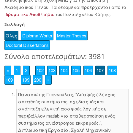
Ακαδημαϊκού Τίτλου. Τα δεδομένα προέρχονται από το
Ιδρυματικό Αποθετήριο
του Πολυτεχνείου Κρήτης.
Συλλογή
Όλες
Diploma Works
Master Theses
Doctoral Dissertations
Σύνολο αποτελεσμάτων: 3981
«
1
2
102
103
104
105
106
107
108
109
199
200
»
Παναγιώτης Γιαννούλας, "Ασαφής έλεγχος
ασταθούς συστήματος: σχεδιαςμός και
ανάπτυξη ελεγκτή ασαφούς λογικής σε
περιβάλλον matlab για σταθεροποίηση ενός
συστήματος ανάστροφου εκκρεμούς.",
Διπλωματική Εργασία, Σχολή Μηχανικών