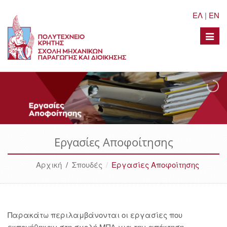
ΕΛ
|
EN
Toggle
naviga
Εργασίες Αποφοίτησης
Αρχική
/
Σπουδές
Εργασίες Αποφοίτησης
Παρακάτω περιλαμβάνονται οι εργασίες που
εκπονήθηκαν στη σχολή ΜΠΔ για την απόκτηση