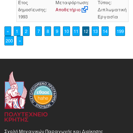
Έτος
Μεταφόρτωση:
Τύπος:
δημοσίευσης:
Αποθετήριο
Διπλωματική
1993
Εργασία
«
1
2
7
8
9
10
11
12
13
14
199
200
»
Σχολή Μηχανικών Παραγωγής και Διοίκησης