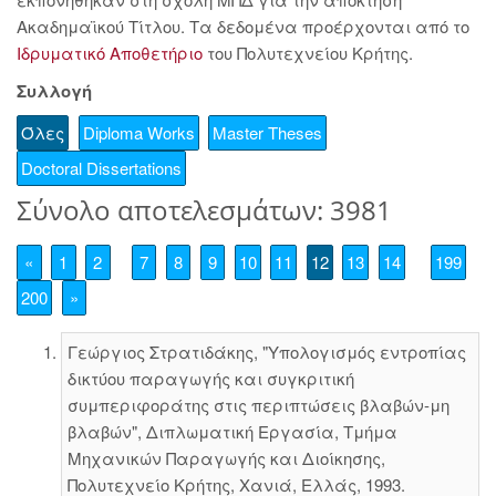
Ακαδημαϊκού Τίτλου. Τα δεδομένα προέρχονται από το
Ιδρυματικό Αποθετήριο
του Πολυτεχνείου Κρήτης.
Συλλογή
Όλες
Diploma Works
Master Theses
Doctoral Dissertations
Σύνολο αποτελεσμάτων: 3981
«
1
2
7
8
9
10
11
12
13
14
199
200
»
Γεώργιος Στρατιδάκης, "Υπολογισμός εντροπίας
δικτύου παραγωγής και συγκριτική
συμπεριφοράτης στις περιπτώσεις βλαβών-μη
βλαβών", Διπλωματική Εργασία, Τμήμα
Μηχανικών Παραγωγής και Διοίκησης,
Πολυτεχνείο Κρήτης, Χανιά, Ελλάς, 1993.