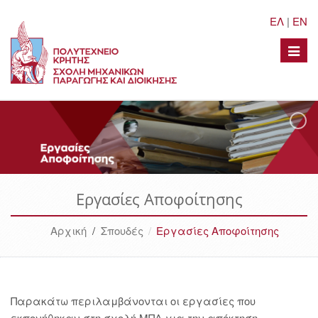
ΕΛ
|
EN
Toggle
naviga
Εργασίες Αποφοίτησης
Αρχική
/
Σπουδές
Εργασίες Αποφοίτησης
Παρακάτω περιλαμβάνονται οι εργασίες που
εκπονήθηκαν στη σχολή ΜΠΔ για την απόκτηση