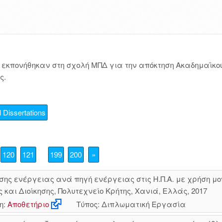
εκπονήθηκαν στη σχολή ΜΠΔ για την απόκτηση Ακαδημαϊκού
ς.
 Dissertations
120
121
199
200
»
ης ενέργειας ανά πηγή ενέργειας στις Η.Π.Α. με χρήση μο
αι Διοίκησης, Πολυτεχνείο Κρήτης, Χανιά, Ελλάς, 2017
η:
Αποθετήριο
Τύπος: Διπλωματική Εργασία