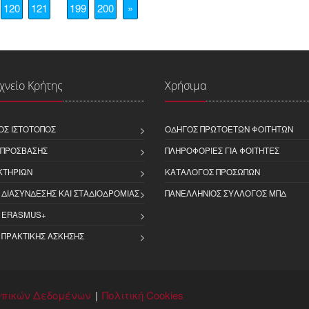
120
121
199
200
»
χνείο Κρήτης
Χρήσιμα
ΌΣ ΙΣΤΌΤΟΠΟΣ
ΟΔΗΓΌΣ ΠΡΩΤΟΕΤΏΝ ΦΟΙΤΗΤΏΝ
 ΠΡΌΣΒΑΣΗΣ
ΠΛΗΡΟΦΟΡΊΕΣ ΓΙΑ ΦΟΙΤΗΤΈΣ
ΚΤΗΡΊΩΝ
ΚΑΤΆΛΟΓΟΣ ΠΡΟΣΏΠΩΝ
 ΔΙΑΣΎΝΔΕΣΗΣ ΚΑΙ ΣΤΑΔΙΟΔΡΟΜΊΑΣ
ΠΑΝΕΛΛΉΝΙΟΣ ΣΎΛΛΟΓΟΣ ΜΠΔ
 ERASMUS+
 ΠΡΑΚΤΙΚΉΣ ΆΣΚΗΣΗΣ
πικών Δεδομένων
Πολιτική Cookies