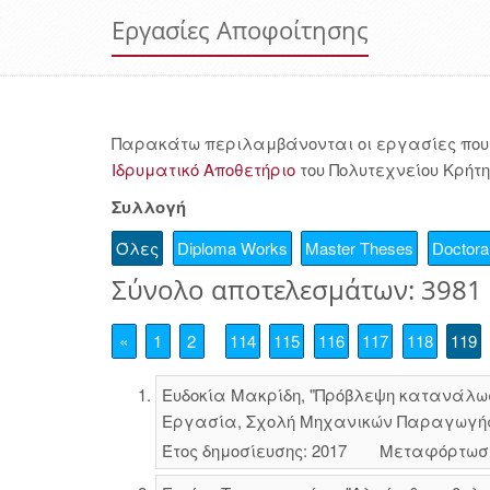
Εργασίες Αποφοίτησης
Παρακάτω περιλαμβάνονται οι εργασίες που 
Ιδρυματικό Αποθετήριο
του Πολυτεχνείου Κρήτη
Συλλογή
Όλες
Diploma Works
Master Theses
Doctoral
Σύνολο αποτελεσμάτων: 3981
«
1
2
114
115
116
117
118
119
Ευδοκία Μακρίδη, "Πρόβλεψη κατανάλωσ
Εργασία, Σχολή Μηχανικών Παραγωγής κ
Έτος δημοσίευσης: 2017
Μεταφόρτωσ