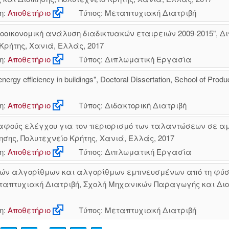
η:
Αποθετήριο
Τύπος: Μεταπτυχιακή Διατριβή
οοικονομική ανάλυση διαδικτυακών εταιρειών 2009-2015", 
Κρήτης, Χανιά, Ελλάς, 2017
η:
Αποθετήριο
Τύπος: Διπλωματική Εργασία
energy efficiency in buildings", Doctoral Dissertation, School of Pr
η:
Αποθετήριο
Τύπος: Διδακτορική Διατριβή
φούς ελέγχου για τον περιορισμό των ταλαντώσεων σε α
ης, Πολυτεχνείο Κρήτης, Χανιά, Ελλάς, 2017
η:
Αποθετήριο
Τύπος: Διπλωματική Εργασία
κών αλγορίθμων και αλγορίθμων εμπνευσμένων από τη φύσ
ταπτυχιακή Διατριβή, Σχολή Μηχανικών Παραγωγής και Διοί
η:
Αποθετήριο
Τύπος: Μεταπτυχιακή Διατριβή