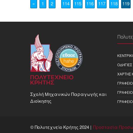
«
1
2
114
115
116
117
118
119
Πολυτε
ΚΕΝΤΡΙΚ
ΟΔΗΓΊΕΣ
ΧΆΡΤΗΣ 
ΓΡΑΦΕΊΟ
ΓΡΑΦΕΊΟ
Σχολή Μηχανικών Παραγωγής και
Διοίκησης
ΓΡΑΦΕΊΟ
© Πολυτεχνείο Κρήτης 2024 |
Προστασία Προσω