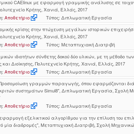
σμικού CAElinux με εφαρμογή γραμμικής ανάλυσης σε τοιχο
λυτεχνείο Κρήτης, Χανιά, Ελλάς, 2017
η:
Αποθετήριο
Τύπος: Διπλωματική Εργασία
ονομικής κρίσης στην πτώχευση μεγάλων ιστορικών επιχειρήσ
λυτεχνείο Κρήτης, Χανιά, Ελλάς, 2017
η:
Αποθετήριο
Τύπος: Μεταπτυχιακή Διατριβή
μικών ιδιοτήτων σύνθετης δοκού δύο υλικών, με τη μέθοδο 
αι Διοίκησης, Πολυτεχνείο Κρήτης, Χανιά, Ελλάς, 2017
η:
Αποθετήριο
Τύπος: Διπλωματική Εργασία
Προσομοίωση γραμμών παραγωγής, όπου εφαρμόζονται διάφο
ακριτών συστημάτων Simul8", Διπλωματική Εργασία, Σχολή 
7
η:
Αποθετήριο
Τύπος: Διπλωματική Εργασία
εφαρμογή εξελικτικού αλγορίθμου για την επίλυση του επι
 μία διαδρομές", Μεταπτυχιακή Διατριβή, Σχολή Μηχανικώ