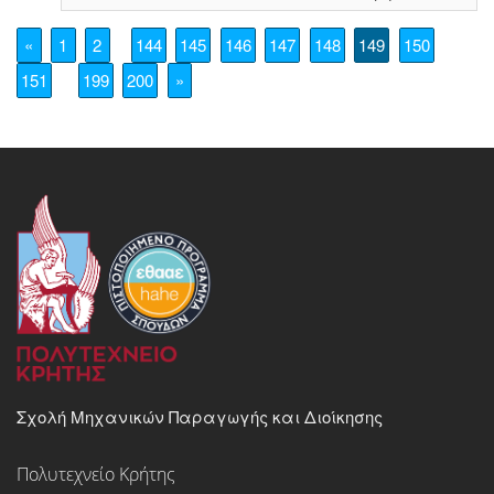
«
1
2
144
145
146
147
148
149
150
151
199
200
»
Σχολή Μηχανικών Παραγωγής και Διοίκησης
Πολυτεχνείο Κρήτης