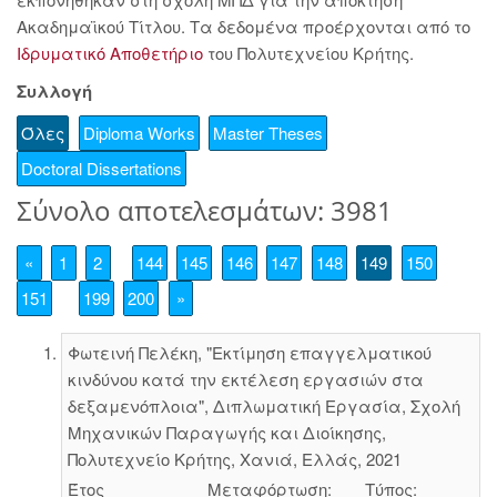
Ακαδημαϊκού Τίτλου. Τα δεδομένα προέρχονται από το
Ιδρυματικό Αποθετήριο
του Πολυτεχνείου Κρήτης.
Συλλογή
Όλες
Diploma Works
Master Theses
Doctoral Dissertations
Σύνολο αποτελεσμάτων: 3981
«
1
2
144
145
146
147
148
149
150
151
199
200
»
Φωτεινή Πελέκη, "Εκτίμηση επαγγελματικού
κινδύνου κατά την εκτέλεση εργασιών στα
δεξαμενόπλοια", Διπλωματική Εργασία, Σχολή
Μηχανικών Παραγωγής και Διοίκησης,
Πολυτεχνείο Κρήτης, Χανιά, Ελλάς, 2021
Έτος
Μεταφόρτωση:
Τύπος: