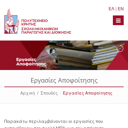
ΕΛ
|
EN
Toggle
naviga
Εργασίες Αποφοίτησης
Αρχική
/
Σπουδές
Εργασίες Αποφοίτησης
Παρακάτω περιλαμβάνονται οι εργασίες που
εκπονήθηκαν στη σχολή ΜΠΔ για την απόκτηση