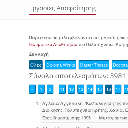
Εργασίες Αποφοίτησης
Παρακάτω περιλαμβάνονται οι εργασίες που 
Ιδρυματικό Αποθετήριο
του Πολυτεχνείου Κρήτη
Συλλογή
Όλες
Diploma Works
Master Theses
Doctoral
Σύνολο αποτελεσμάτων: 3981
«
1
2
11
12
13
14
15
16
17
1
Αγλαία Αγγελάκη, "Κοστολόγηση της πο
Διοίκησης, Πολυτεχνείο Κρήτης, Χανιά, Ε
Έτος δημοσίευσης: 1995
Μεταφόρτωσ