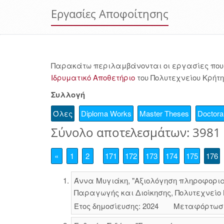
Εργασίες Αποφοίτησης
Παρακάτω περιλαμβάνονται οι εργασίες που 
Ιδρυματικό Αποθετήριο
του Πολυτεχνείου Κρήτη
Συλλογή
Όλες
Diploma Works
Master Theses
Doctoral
Σύνολο αποτελεσμάτων: 3981
«
1
2
171
172
173
174
175
176
Άννα Μυγιάκη, "Αξιολόγηση πληροφορια
Παραγωγής και Διοίκησης, Πολυτεχνείο 
Έτος δημοσίευσης: 2024
Μεταφόρτωσ