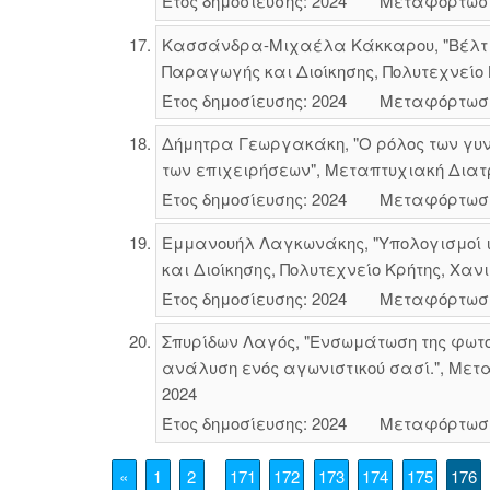
Έτος δημοσίευσης: 2024
Μεταφόρτωσ
Κασσάνδρα-Μιχαέλα Κάκκαρου, "Βέλτι
Παραγωγής και Διοίκησης, Πολυτεχνείο 
Έτος δημοσίευσης: 2024
Μεταφόρτωσ
Δήμητρα Γεωργακάκη, "Ο ρόλος των γυνα
των επιχειρήσεων", Μεταπτυχιακή Διατρ
Έτος δημοσίευσης: 2024
Μεταφόρτωσ
Εμμανουήλ Λαγκωνάκης, "Υπολογισμοί 
και Διοίκησης, Πολυτεχνείο Κρήτης, Χαν
Έτος δημοσίευσης: 2024
Μεταφόρτωσ
Σπυρίδων Λαγός, "Ενσωμάτωση της φωτο
ανάλυση ενός αγωνιστικού σασί.", Μετα
2024
Έτος δημοσίευσης: 2024
Μεταφόρτωσ
«
1
2
171
172
173
174
175
176