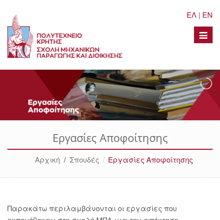
ΕΛ
|
EN
Toggle
naviga
Εργασίες Αποφοίτησης
Αρχική
/
Σπουδές
Εργασίες Αποφοίτησης
Παρακάτω περιλαμβάνονται οι εργασίες που
εκπονήθηκαν στη σχολή ΜΠΔ για την απόκτηση