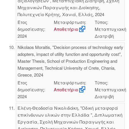
αξιολογήσεων", Μεταπτυχιακή Διατριβή, Σχολή
Μηχανικών Παραγωγής και Διοίκησης,
Πολυτεχνείο Κρήτης, Χανιά, Ελλάς, 2024
Έτος
Μεταφόρτωση:
Τύπος:
δημοσίευσης:
Αποθετήριο
Μεταπτυχιακή
2024
Διατριβή
Nikolaos Moraitis, "Decision process of technology early
adopters, impact of utility function and opportunity cost",
Master Thesis, School of Production Engineering and
Management, Technical University of Crete, Chania,
Greece, 2024
Έτος
Μεταφόρτωση:
Τύπος:
δημοσίευσης:
Αποθετήριο
Μεταπτυχιακή
2024
Διατριβή
Ελένη-Θεοδοσία Νικολιδάκη, "Οδική μεταφορά
επικίνδυνων υλικών στην Ελλάδα ", Διπλωματική
Εργασία, Σχολή Μηχανικών Παραγωγής και
Διοίκησης, Πολυτεχνείο Κρήτης, Χανιά, Ελλάς,