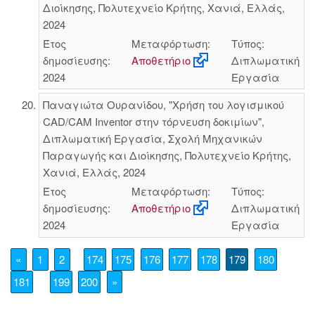
Διοίκησης, Πολυτεχνείο Κρήτης, Χανιά, Ελλάς,
2024
Έτος
Μεταφόρτωση:
Τύπος:
δημοσίευσης:
Αποθετήριο
Διπλωματική
2024
Εργασία
Παναγιώτα Ουρανίδου, "Χρήση του λογισμικού
CAD/CAM Inventor στην τόρνευση δοκιμίων",
Διπλωματική Εργασία, Σχολή Μηχανικών
Παραγωγής και Διοίκησης, Πολυτεχνείο Κρήτης,
Χανιά, Ελλάς, 2024
Έτος
Μεταφόρτωση:
Τύπος:
δημοσίευσης:
Αποθετήριο
Διπλωματική
2024
Εργασία
«
1
2
174
175
176
177
178
179
180
181
199
200
»