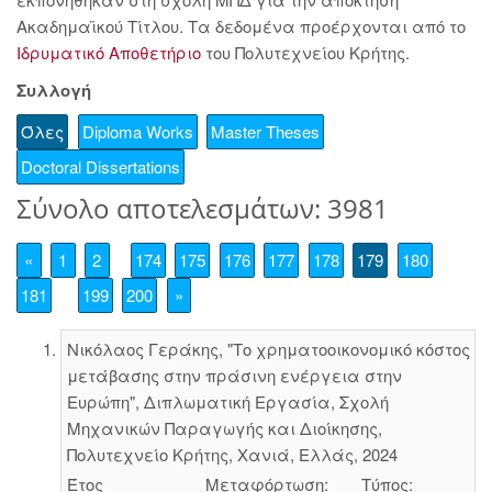
Ακαδημαϊκού Τίτλου. Τα δεδομένα προέρχονται από το
Ιδρυματικό Αποθετήριο
του Πολυτεχνείου Κρήτης.
Συλλογή
Όλες
Diploma Works
Master Theses
Doctoral Dissertations
Σύνολο αποτελεσμάτων: 3981
«
1
2
174
175
176
177
178
179
180
181
199
200
»
Νικόλαος Γεράκης, "Το χρηματοοικονομικό κόστος
μετάβασης στην πράσινη ενέργεια στην
Ευρώπη", Διπλωματική Εργασία, Σχολή
Μηχανικών Παραγωγής και Διοίκησης,
Πολυτεχνείο Κρήτης, Χανιά, Ελλάς, 2024
Έτος
Μεταφόρτωση:
Τύπος: