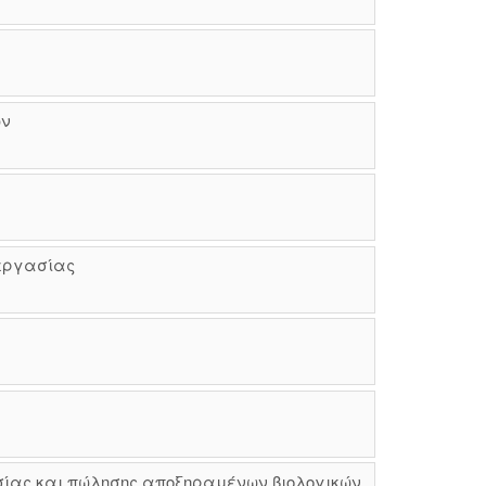
ων
 εργασίας
ασίας και πώλησης αποξηραμένων βιολογικών