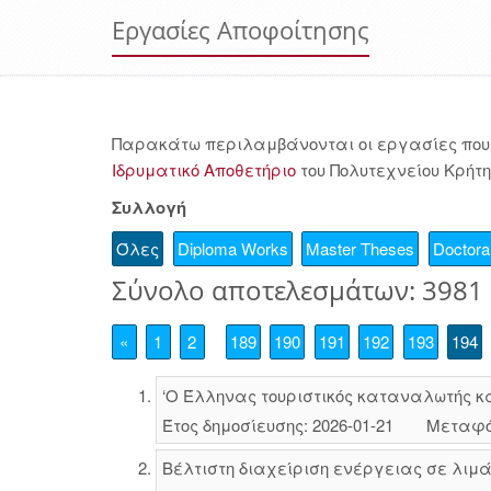
Εργασίες Αποφοίτησης
Παρακάτω περιλαμβάνονται οι εργασίες που 
Ιδρυματικό Αποθετήριο
του Πολυτεχνείου Κρήτη
Συλλογή
Όλες
Diploma Works
Master Theses
Doctoral
Σύνολο αποτελεσμάτων: 3981
«
1
2
189
190
191
192
193
194
‘Ο Έλληνας τουριστικός καταναλωτής κα
Έτος δημοσίευσης: 2026-01-21
Μεταφό
Βέλτιστη διαχείριση ενέργειας σε λιμ