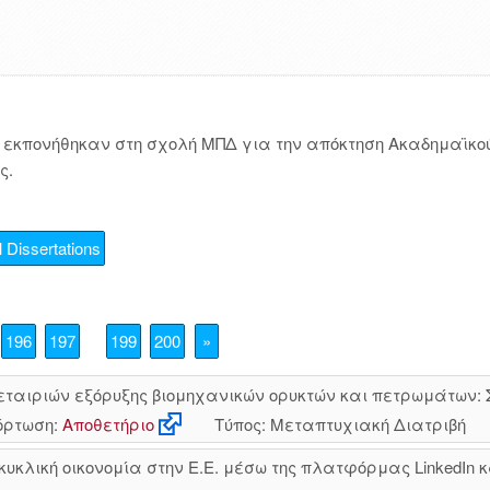
εκπονήθηκαν στη σχολή ΜΠΔ για την απόκτηση Ακαδημαϊκού
ς.
 Dissertations
196
197
199
200
»
ταιριών εξόρυξης βιομηχανικών ορυκτών και πετρωμάτων: Σ
ρτωση:
Αποθετήριο
Τύπος: Μεταπτυχιακή Διατριβή
κλική οικονομία στην Ε.Ε. μέσω της πλατφόρμας LinkedIn κ