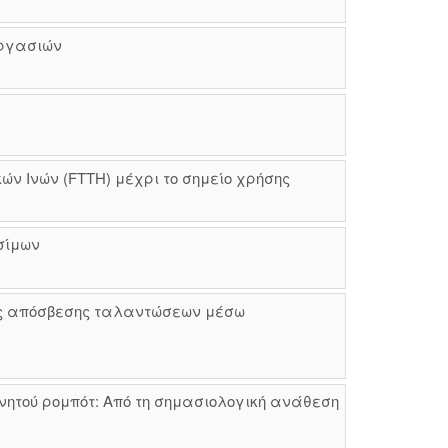
εργασιών
ν Ινών (FTTH) μέχρι το σημείο χρήσης
σίμων
της απόσβεσης ταλαντώσεων μέσω
νητού ρομπότ: Από τη σημασιολογική ανάθεση