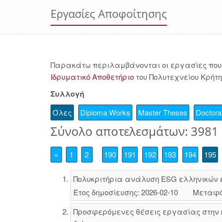
Εργασίες Αποφοίτησης
Παρακάτω περιλαμβάνονται οι εργασίες που 
Ιδρυματικό Αποθετήριο
του Πολυτεχνείου Κρήτη
Συλλογή
Όλες
Diploma Works
Master Theses
Doctoral
Σύνολο αποτελεσμάτων: 3981
«
1
2
190
191
192
193
194
195
Πολυκριτήρια ανάλυση ESG ελληνικών ε
Έτος δημοσίευσης: 2026-02-10
Μεταφό
Προσφερόμενες θέσεις εργασίας στην κυ