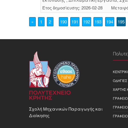
Έτος δημοσίευσης: 2026-02-28
Μεταφό
«
1
2
190
191
192
193
194
195
Πολυτε
ΚΕΝΤΡΙΚ
ΟΔΗΓΊΕΣ
ΧΆΡΤΗΣ 
ΓΡΑΦΕΊΟ
ΓΡΑΦΕΊΟ
Σχολή Μηχανικών Παραγωγής και
Διοίκησης
ΓΡΑΦΕΊΟ