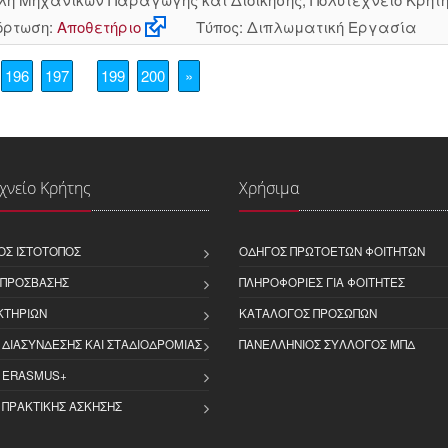
ρτωση:
Αποθετήριο
Τύπος: Διπλωματική Εργασία
196
197
199
200
»
χνείο Κρήτης
Χρήσιμα
ΌΣ ΙΣΤΌΤΟΠΟΣ
ΟΔΗΓΌΣ ΠΡΩΤΟΕΤΏΝ ΦΟΙΤΗΤΏΝ
 ΠΡΌΣΒΑΣΗΣ
ΠΛΗΡΟΦΟΡΊΕΣ ΓΙΑ ΦΟΙΤΗΤΈΣ
ΚΤΗΡΊΩΝ
ΚΑΤΆΛΟΓΟΣ ΠΡΟΣΏΠΩΝ
 ΔΙΑΣΎΝΔΕΣΗΣ ΚΑΙ ΣΤΑΔΙΟΔΡΟΜΊΑΣ
ΠΑΝΕΛΛΉΝΙΟΣ ΣΎΛΛΟΓΟΣ ΜΠΔ
 ERASMUS+
 ΠΡΑΚΤΙΚΉΣ ΆΣΚΗΣΗΣ