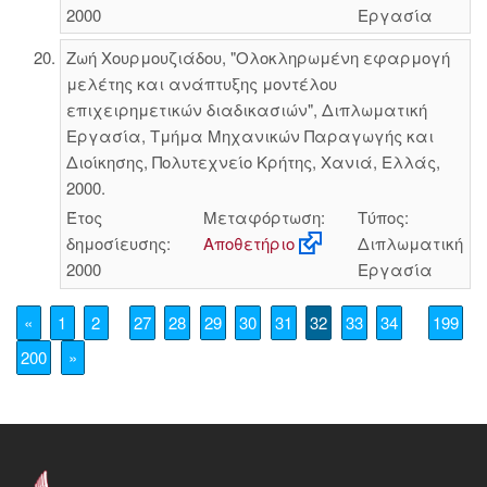
2000
Εργασία
Ζωή Χουρμουζιάδου, "Ολοκληρωμένη εφαρμογή
μελέτης και ανάπτυξης μοντέλου
επιχειρημετικών διαδικασιών", Διπλωματική
Εργασία, Τμήμα Μηχανικών Παραγωγής και
Διοίκησης, Πολυτεχνείο Κρήτης, Χανιά, Ελλάς,
2000.
Έτος
Μεταφόρτωση:
Τύπος:
δημοσίευσης:
Αποθετήριο
Διπλωματική
2000
Εργασία
«
1
2
27
28
29
30
31
32
33
34
199
200
»