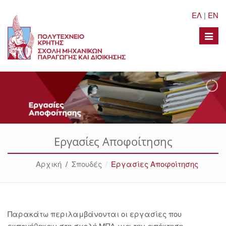
ΕΛ
|
EN
Toggle
naviga
Εργασίες Αποφοίτησης
Αρχική
/
Σπουδές
Εργασίες Αποφοίτησης
Παρακάτω περιλαμβάνονται οι εργασίες που
εκπονήθηκαν στη σχολή ΜΠΔ για την απόκτηση