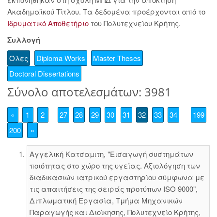
Ακαδημαϊκού Τίτλου. Τα δεδομένα προέρχονται από το
Ιδρυματικό Αποθετήριο
του Πολυτεχνείου Κρήτης.
Συλλογή
Όλες
Diploma Works
Master Theses
Doctoral Dissertations
Σύνολο αποτελεσμάτων: 3981
«
1
2
27
28
29
30
31
32
33
34
199
200
»
Αγγελική Κατσαµιτη, "Εισαγωγή συστημάτων
ποιότητας στο χώρο της υγείας. Αξιολόγηση των
διαδικασιών ιατρικού εργαστηρίου σύμφωνα με
τις απαιτήσεις της σειράς προτύπων ISO 9000",
Διπλωματική Εργασία, Τμήμα Μηχανικών
Παραγωγής και Διοίκησης, Πολυτεχνείο Κρήτης,