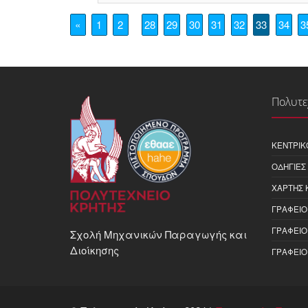
«
1
2
28
29
30
31
32
33
34
3
Πολυτε
ΚΕΝΤΡΙΚ
ΟΔΗΓΊΕΣ
ΧΆΡΤΗΣ 
ΓΡΑΦΕΊΟ
ΓΡΑΦΕΊΟ
Σχολή Μηχανικών Παραγωγής και
Διοίκησης
ΓΡΑΦΕΊΟ