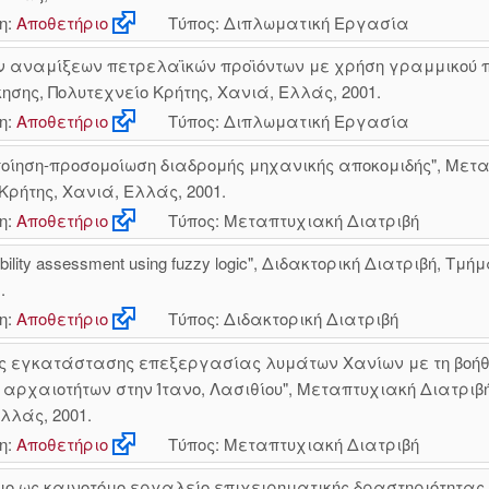
η:
Αποθετήριο
Τύπος: Διπλωματική Εργασία
ν αναμίξεων πετρελαϊκών προϊόντων με χρήση γραμμικού 
ης, Πολυτεχνείο Κρήτης, Χανιά, Ελλάς, 2001.
η:
Αποθετήριο
Τύπος: Διπλωματική Εργασία
ηση-προσομοίωση διαδρομής μηχανικής αποκομιδής", Μετα
Κρήτης, Χανιά, Ελλάς, 2001.
η:
Αποθετήριο
Τύπος: Μεταπτυχιακή Διατριβή
tainability assessment using fuzzy logic", Διδακτορική Διατριβ
.
η:
Αποθετήριο
Τύπος: Διδακτορική Διατριβή
ης εγκατάστασης επεξεργασίας λυμάτων Χανίων με τη βοήθε
ν αρχαιοτήτων στην Ίτανο, Λασιθίου", Μεταπτυχιακή Διατρ
λλάς, 2001.
η:
Αποθετήριο
Τύπος: Μεταπτυχιακή Διατριβή
ριο ως καινοτόμο εργαλείο επιχειρηματικής δραστηριότητα