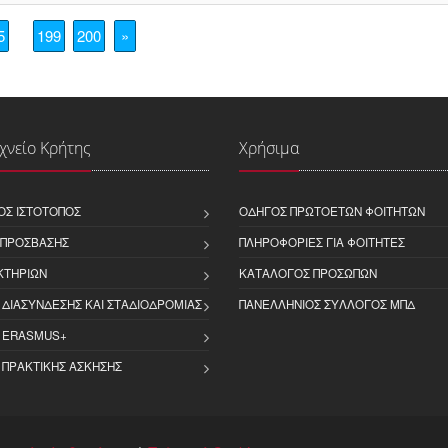
5
199
200
»
χνείο Κρήτης
Χρήσιμα
ΌΣ ΙΣΤΌΤΟΠΟΣ
ΟΔΗΓΌΣ ΠΡΩΤΟΕΤΏΝ ΦΟΙΤΗΤΏΝ
 ΠΡΌΣΒΑΣΗΣ
ΠΛΗΡΟΦΟΡΊΕΣ ΓΙΑ ΦΟΙΤΗΤΈΣ
ΚΤΗΡΊΩΝ
ΚΑΤΆΛΟΓΟΣ ΠΡΟΣΏΠΩΝ
 ΔΙΑΣΎΝΔΕΣΗΣ ΚΑΙ ΣΤΑΔΙΟΔΡΟΜΊΑΣ
ΠΑΝΕΛΛΉΝΙΟΣ ΣΎΛΛΟΓΟΣ ΜΠΔ
 ERASMUS+
 ΠΡΑΚΤΙΚΉΣ ΆΣΚΗΣΗΣ