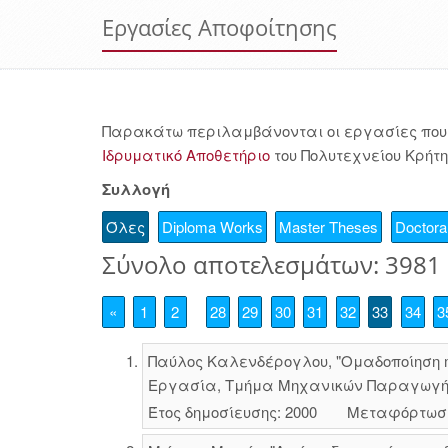
Εργασίες Αποφοίτησης
Παρακάτω περιλαμβάνονται οι εργασίες που 
Ιδρυματικό Αποθετήριο
του Πολυτεχνείου Κρήτη
Συλλογή
Όλες
Diploma Works
Master Theses
Doctoral
Σύνολο αποτελεσμάτων: 3981
«
1
2
28
29
30
31
32
33
34
3
Παύλος Καλενδέρογλου, "Ομαδοποίηση m
Εργασία, Τμήμα Μηχανικών Παραγωγής κ
Έτος δημοσίευσης: 2000
Μεταφόρτωσ