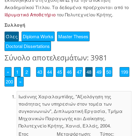
Ακαδημαϊκού Τίτλου. Τα δεδομένα προέρχονται από το
Ιδρυματικό Αποθετήριο
του Πολυτεχνείου Κρήτης.
Συλλογή
Όλες
Diploma Works
Master Theses
Doctoral Dissertations
Σύνολο αποτελεσμάτων: 3981
«
1
2
43
44
45
46
47
48
49
50
199
200
»
Ιωάννης Χαραλαμπίδης, "Αξιολόγηση της
ποιότητας των υπηρεσιών στον τομέα των
συγκοινωνιών", Διπλωματική Εργασία, Τμήμα
Μηχανικών Παραγωγής και Διοίκησης,
Πολυτεχνείο Κρήτης, Χανιά, Ελλάς, 2004.
Έτος
Μεταφόρτωση:
Τύπος: