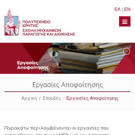
ΕΛ
|
EN
Toggle
naviga
Εργασίες Αποφοίτησης
Αρχική
/
Σπουδές
Εργασίες Αποφοίτησης
Παρακάτω περιλαμβάνονται οι εργασίες που
εκπονήθηκαν στη σχολή ΜΠΔ για την απόκτηση