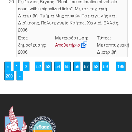
Γεώργιος Βίγκος, "Real-time estimation of vehicle-
count within signalized links", Μεταπτυχιακή
Διατριβή, Τμήμα Μηχανικών Παραγωγής και
Διοίκησης, Πολυτεχνείο Κρήτης, Χανιά, Ελλάς,
2006.
Έτος
Μεταφόρτωση:
Τύπος:
δημοσίευσης:
Αποθετήριο
Μεταπτυχιακή
2006
Διατριβή
«
1
2
52
53
54
55
56
57
58
59
199
200
»