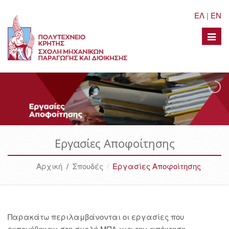
ΕΛ
|
EN
Toggle
naviga
Εργασίες Αποφοίτησης
Αρχική
/
Σπουδές
Εργασίες Αποφοίτησης
Παρακάτω περιλαμβάνονται οι εργασίες που
εκπονήθηκαν στη σχολή ΜΠΔ για την απόκτηση