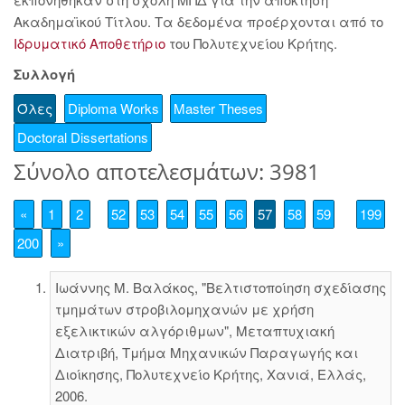
Ακαδημαϊκού Τίτλου. Τα δεδομένα προέρχονται από το
Ιδρυματικό Αποθετήριο
του Πολυτεχνείου Κρήτης.
Συλλογή
Όλες
Diploma Works
Master Theses
Doctoral Dissertations
Σύνολο αποτελεσμάτων: 3981
«
1
2
52
53
54
55
56
57
58
59
199
200
»
Ιωάννης Μ. Βαλάκος, "Βελτιστοποίηση σχεδίασης
τμημάτων στροβιλομηχανών με χρήση
εξελικτικών αλγόριθμων", Μεταπτυχιακή
Διατριβή, Τμήμα Μηχανικών Παραγωγής και
Διοίκησης, Πολυτεχνείο Κρήτης, Χανιά, Ελλάς,
2006.