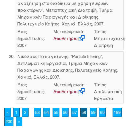
αναζήτηση στο διαδίκτυο με χρήση ευφυών
πρακτόρων", Μεταπτυχιακή Διατριβή, Τμήμα
Μηχανικών Παραγωγής και Διοίκησης,
Πολυτεχνείο Κρήτης, Χανιά, Ελλάς, 2007.
Έτος
Μεταφόρτωση:
Τύπος:
δημοσίευσης:
Αποθετήριο
Μεταπτυχιακή
2007
Διατριβή
Νικόλαος Παπαγιάννης, "Particle filtering",
Διπλωματική Εργασία, Τμήμα Μηχανικών
Παραγωγής και Διοίκησης, Πολυτεχνείο Κρήτης,
Χανιά, Ελλάς, 2007.
Έτος
Μεταφόρτωση:
Τύπος:
δημοσίευσης:
Αποθετήριο
Διπλωματική
2007
Εργασία
«
1
2
53
54
55
56
57
58
59
60
199
200
»