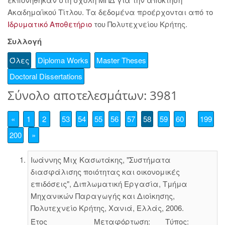
Ακαδημαϊκού Τίτλου. Τα δεδομένα προέρχονται από το
Ιδρυματικό Αποθετήριο
του Πολυτεχνείου Κρήτης.
Συλλογή
Όλες
Diploma Works
Master Theses
Doctoral Dissertations
Σύνολο αποτελεσμάτων: 3981
«
1
2
53
54
55
56
57
58
59
60
199
200
»
Ιωάννης Μιχ Κασωτάκης, "Συστήματα
διασφάλισης ποιότητας και οικονομικές
επιδόσεις", Διπλωματική Εργασία, Τμήμα
Μηχανικών Παραγωγής και Διοίκησης,
Πολυτεχνείο Κρήτης, Χανιά, Ελλάς, 2006.
Έτος
Μεταφόρτωση:
Τύπος: