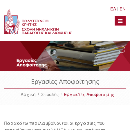
ΕΛ
|
EN
Toggle
naviga
Εργασίες Αποφοίτησης
Αρχική
/
Σπουδές
Εργασίες Αποφοίτησης
Παρακάτω περιλαμβάνονται οι εργασίες που
εκπονήθηκαν στη σχολή ΜΠΔ για την απόκτηση