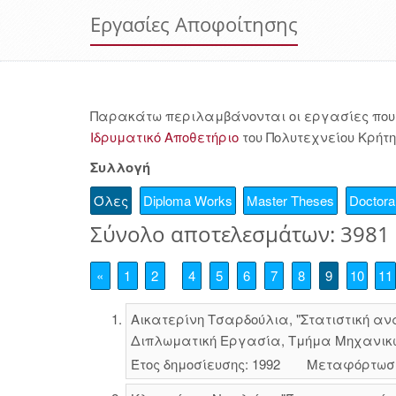
Εργασίες Αποφοίτησης
Παρακάτω περιλαμβάνονται οι εργασίες που 
Ιδρυματικό Αποθετήριο
του Πολυτεχνείου Κρήτη
Συλλογή
Όλες
Diploma Works
Master Theses
Doctoral
Σύνολο αποτελεσμάτων: 3981
«
1
2
4
5
6
7
8
9
10
11
Αικατερίνη Τσαρδούλια, "Στατιστική αν
Διπλωματική Εργασία, Τμήμα Μηχανικών
Έτος δημοσίευσης: 1992
Μεταφόρτωσ