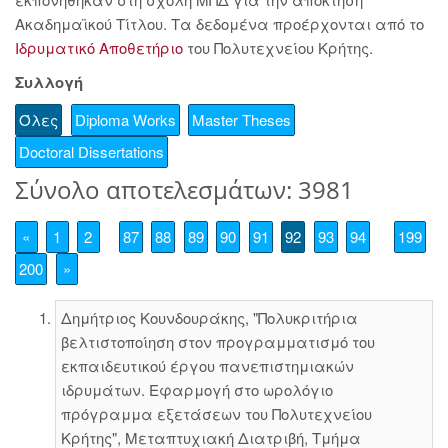
Ακαδημαϊκού Τίτλου. Τα δεδομένα προέρχονται από το
Ιδρυματικό Αποθετήριο
του Πολυτεχνείου Κρήτης.
Συλλογή
Όλες
Diploma Works
Master Theses
Doctoral Dissertations
Σύνολο αποτελεσμάτων: 3981
«
1
2
87
88
89
90
91
92
93
94
199
200
»
Δημήτριος Κουνδουράκης, "Πολυκριτήρια
βελτιστοποίηση στον προγραμματισμό του
εκπαιδευτικού έργου πανεπιστημιακών
ιδρυμάτων. Εφαρμογή στο ωρολόγιο
πρόγραμμα εξετάσεων του Πολυτεχνείου
Κρήτης", Μεταπτυχιακή Διατριβή, Τμήμα