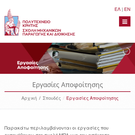
ΕΛ
|
EN
Toggle
naviga
Εργασίες Αποφοίτησης
Αρχική
/
Σπουδές
Εργασίες Αποφοίτησης
Παρακάτω περιλαμβάνονται οι εργασίες που
εκπονήθηκαν στη σχολή ΜΠΔ για την απόκτηση