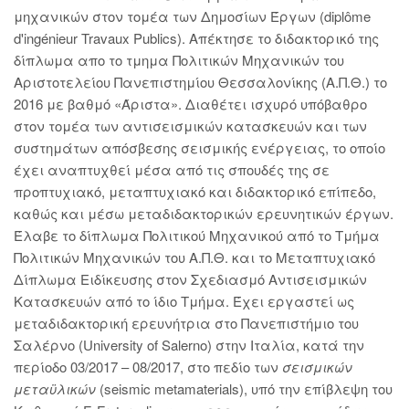
μηχανικών στον τομέα των Δημοσίων Έργων (diplôme
d'ingénieur Travaux Publics). Απέκτησε το διδακτορικό της
δίπλωμα απο το τμημα Πολιτικών Μηχανικών του
Αριστοτελείου Πανεπιστημίου Θεσσαλονίκης (Α.Π.Θ.) το
2016 με βαθμό «Άριστα». Διαθέτει ισχυρό υπόβαθρο
στον τομέα των αντισεισμικών κατασκευών και των
συστημάτων απόσβεσης σεισμικής ενέργειας, το οποίο
έχει αναπτυχθεί μέσα από τις σπουδές της σε
προπτυχιακό, μεταπτυχιακό και διδακτορικό επίπεδο,
καθώς και μέσω μεταδιδακτορικών ερευνητικών έργων.
Έλαβε το δίπλωμα Πολιτικού Μηχανικού από το Τμήμα
Πολιτικών Μηχανικών του Α.Π.Θ. και το Μεταπτυχιακό
Δίπλωμα Ειδίκευσης στον Σχεδιασμό Αντισεισμικών
Κατασκευών από το ίδιο Τμήμα. Έχει εργαστεί ως
μεταδιδακτορική ερευνήτρια στο Πανεπιστήμιο του
Σαλέρνο (University of Salerno) στην Ιταλία, κατά την
περίοδο 03/2017 – 08/2017, στο πεδίο των
σεισμικών
μεταϋλικών
(seismic metamaterials), υπό την επίβλεψη του