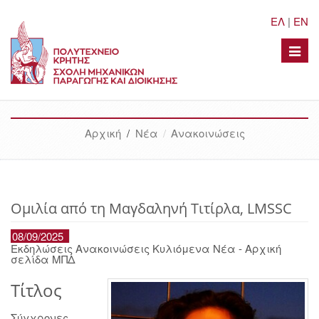
ΕΛ
|
EN
Toggle
naviga
Αρχική
/
Νέα
Ανακοινώσεις
Ομιλία από τη Μαγδαληνή Τιτίρλα, LMSSC
08/09/2025
Εκδηλώσεις Ανακοινώσεις Κυλιόμενα Νέα - Αρχική
σελίδα ΜΠΔ
Τίτλος
Σύγχρονες