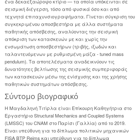
ένα δεκαεξαώροφο κτίριο — τα οποία υπόκεινται σε
σεισμική διέγερση, τόσο από φυσικά όσο και από
τεχνητά επιταχυνσιογραφήματα. Γίνεται σύγκριση του
συγκεκριμένου αποσβεστήρα με άλλα συστήματα
παθητικής απόσβεσης, αναλύοντας την σεισμική
απόκριση των κατασκευών με και χωρίς την
ενσωμάτωση αποσβεστήρων (τριβής, ιξωδών και
ταλαντευόμενων με ρυθμισμένη μάζα - tuned mass
pendulum). Τα αποτελέσματα αναδεικνύουν τις
δυνατότητες βελτίωσης της σεισμικής συμπεριφοράς
των κατασκευών μέσω της ενίσχυσης και της χρήσης
παθητικών συστημάτων απόσβεσης.
Σύντομο βιογραφικό
Η Μαγδαληνή Τιτίρλα είναι Επίκουρη Καθηγήτρια στο
Εργαστήριο Structural Mechanics and Coupled Systems
(LMSSC) του CNAM στο Παρίσι (Γαλλία) από το 2019.
Είναι υπεύθυνη για το δίπλωμα πολιτικών μηχανικών
FISA BTP Reims και υπεύθυνη για το δίπλωμα