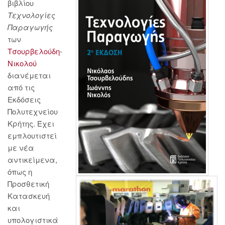
βιβλίου
Τεχνολογίες
Παραγωγής
των
Τσουρβελούδη
-
Νικολού
διανέμεται
από τις
Εκδόσεις
Πολυτεχνείου
Κρήτης. Έχει
εμπλουτιστεί
με νέα
αντικείμενα,
όπως η
Προσθετική
Κατασκευή
και
υπολογιστικά