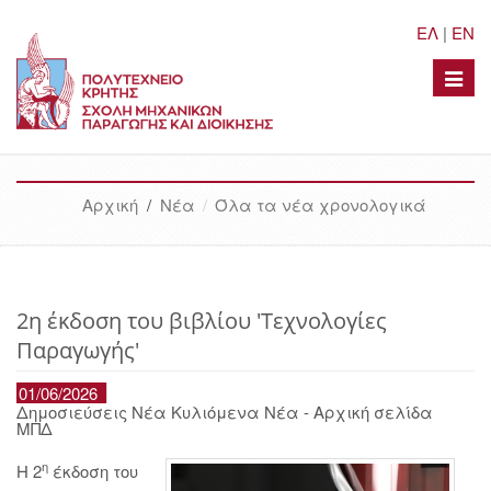
ΕΛ
|
EN
Toggle
naviga
Αρχική
/
Νέα
Όλα τα νέα χρονολογικά
2η έκδοση του βιβλίου 'Τεχνολογίες
Παραγωγής'
01/06/2026
Δημοσιεύσεις Νέα Κυλιόμενα Νέα - Αρχική σελίδα
ΜΠΔ
η
Η 2
έκδοση του