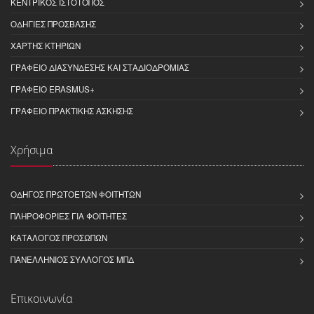
ΚΕΝΤΡΙΚΌΣ ΙΣΤΌΤΟΠΟΣ
ΟΔΗΓΊΕΣ ΠΡΌΣΒΑΣΗΣ
ΧΆΡΤΗΣ ΚΤΗΡΊΩΝ
ΓΡΑΦΕΊΟ ΔΙΑΣΎΝΔΕΣΗΣ ΚΑΙ ΣΤΑΔΙΟΔΡΟΜΊΑΣ
ΓΡΑΦΕΊΟ ERASMUS+
ΓΡΑΦΕΊΟ ΠΡΑΚΤΙΚΉΣ ΆΣΚΗΣΗΣ
Χρήσιμα
ΟΔΗΓΌΣ ΠΡΩΤΟΕΤΏΝ ΦΟΙΤΗΤΏΝ
ΠΛΗΡΟΦΟΡΊΕΣ ΓΙΑ ΦΟΙΤΗΤΈΣ
ΚΑΤΆΛΟΓΟΣ ΠΡΟΣΏΠΩΝ
ΠΑΝΕΛΛΉΝΙΟΣ ΣΎΛΛΟΓΟΣ ΜΠΔ
Επικοινωνία