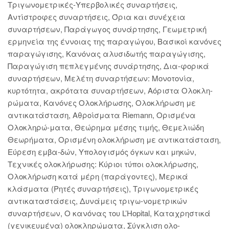
Τριγωνομετρικές-Υπερβολικές συναρτήσεις,
Αντίστροφες συναρτήσεις, Όρια και συνέχεια
συναρτήσεων, Παράγωγος συνάρτησης, Γεωμετρική́
ερμηνεία της έννοιας της παραγώγου, Βασικοί κανόνες
παραγώγισης, Κανόνας αλυσιδωτής παραγώγισης,
Παραγώγιση πεπλεγμένης συνάρτησης, Δια-φορικά
συναρτήσεων, Μελέτη συναρτήσεων: Μονοτονία,
κυρτότητα, ακρότατα συναρτήσεων, Αόριστα Ολοκλη-
ρώματα, Κανόνες Ολοκλήρωσης, Ολοκλήρωση με
αντικατάσταση, Αθροίσματα Riemann, Ορισμένα
Ολοκληρώ-ματα, Θεώρημα μέσης τιμής, Θεμελιώδη
Θεωρήματα, Ορισμένη ολοκλήρωση με αντικατάσταση,
Εύρεση εμβα-δών, Υπολογισμός όγκων και μηκών,
Τεχνικές ολοκλήρωσης: Κύριοι τύποι ολοκλήρωσης,
Ολοκλήρωση κατά μέρη (παράγοντες), Μερικά
κλάσματα (Ρητές συναρτήσεις), Τριγωνομετρικές
αντικαταστάσεις, Δυνάμεις τριγω-νομετρικών
συναρτήσεων, Ο κανόνας του L’Hopital, Καταχρηστικά́
(γενικευμένα) ολοκληρώματα, Σύγκλιση ολο-