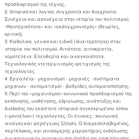
προσδιορισμού της τέχνης.
2. Ιστορικό και λογικό, συγχρονία και διαχρονία.
Συνέχεια και ασυνέχεια στην ιστορία του πολιτισμού.
«Νεοτερικότητα» και «εκσυγχρονισμός» (θεωρίες,
κριτική).
3. Καθολικό, γενικό και ειδικό (ιδιαιτερότητα) στην
ιστορία του πολιτισμού. Αιτιότητα, αιτιοκρατία,
νομοτέλεια. Ελευθερία και αναγκαιότητα.
Τεχνολογικός ντετερμινισμός-φετιχισμός της
τεχνολογίας.
4. Εργαλεία - μηχανισμοί - μηχανές - συστήματα
μηχανών - αυτοματισμοί - βαθμίδες αυτοματοποίησης.
5. Περί του «μηχανισμού» κοινωνικού προσδιορισμού της
εκπόνησης, υιοθέτησης, εδραίωσης, ανάπτυξης και
διάδοσης του εκάστοτε ιστορικά συγκεκριμένου τύπου
(«μοντέλου») τεχνολογίας. Οι έννοιες : κοινωνική
ανάγκη και φερέγγυος ζήτηση. Ο διαμεσολαβημένος,
περίπλοκος, και ανισομερής χαρακτήρας εκδήλωσης
των κοινωνικών αναγκών στο στάδιο της ολοκλήρωσης