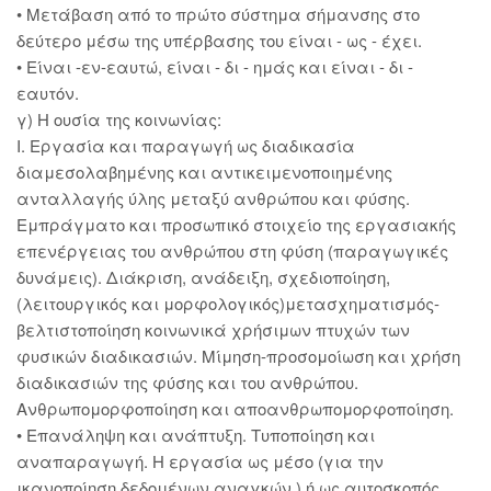
• Μετάβαση από το πρώτο σύστημα σήμανσης στο
δεύτερο μέσω της υπέρβασης του είναι - ως - έχει.
• Είναι -εν-εαυτώ, είναι - δι - ημάς και είναι - δι -
εαυτόν.
γ) Η ουσία της κοινωνίας:
Ι. Εργασία και παραγωγή ως διαδικασία
διαμεσολαβημένης και αντικειμενοποιημένης
ανταλλαγής ύλης μεταξύ ανθρώπου και φύσης.
Εμπράγματο και προσωπικό στοιχείο της εργασιακής
επενέργειας του ανθρώπου στη φύση (παραγωγικές
δυνάμεις). Διάκριση, ανάδειξη, σχεδιοποίηση,
(λειτουργικός και μορφολογικός)μετασχηματισμός-
βελτιστοποίηση κοινωνικά χρήσιμων πτυχών των
φυσικών διαδικασιών. Μίμηση-προσομοίωση και χρήση
διαδικασιών της φύσης και του ανθρώπου.
Ανθρωπομορφοποίηση και αποανθρωπομορφοποίηση.
• Επανάληψη και ανάπτυξη. Τυποποίηση και
αναπαραγωγή. Η εργασία ως μέσο (για την
ικανοποίηση δεδομένων αναγκών ) ή ως αυτοσκοπός