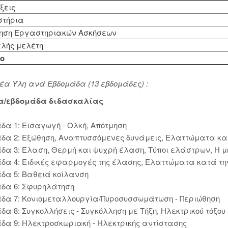
ξεις
τήρια
ηση Εργαστηριακών Ασκήσεων
λής μελέτη
ο
έα Ύλη ανά Εβδομάδα (13 εβδομάδες) :
α/εβδομάδα διδασκαλίας
δα 1: Εισαγωγή - Ολκή, Απότμηση
δα 2: Εξώθηση, Αναπτυσσόμενες δυνάμεις, Ελαττώματα κα
δα 3: Έλαση, Θερμή και ψυχρή έλαση, Τύποι ελάστρων, Η μ
δα 4: Ειδικές εφαρμογές της έλασης, Ελαττώματα κατά τ
δα 5: Βαθειά κοίλανση
δα 6: Σφυρηλάτηση
δα 7: Κονιομεταλλουργία/Πυροσυσσωμάτωση - Περιώθηση
δα 8: Συγκολλήσεις - Συγκόλληση με Τήξη, Ηλεκτρικού τόξου
δα 9: Ηλεκτροσκωριακή - Ηλεκτρικής αντίστασης