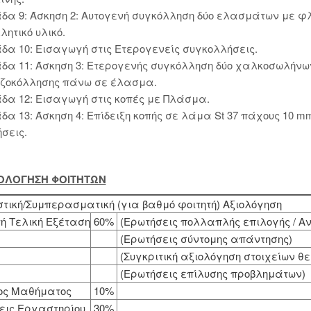
δα 9: Άσκηση 2: Αυτογενή συγκόλληση δύο ελασμάτων με φ
λητικό υλικό.
δα 10: Εισαγωγή στις Ετερογενείς συγκολλήσεις.
δα 11: Άσκηση 3: Ετερογενής συγκόλληση δύο χαλκοσωλήν
ζοκόλλησης πάνω σε έλασμα.
δα 12: Εισαγωγή στις κοπές με Πλάσμα.
δα 13: Άσκηση 4: Επίδειξη κοπής σε λάμα St 37 πάχους 10 
σεις.
ΞΙΟΛΟΓΗΣΗ ΦΟΙΤΗΤΩΝ
τική/Συμπερασματική (για βαθμό φοιτητή) Αξιολόγηση
ή Τελική Εξέταση
60%
(Ερωτήσεις πολλαπλής επιλογής / Αν
(Ερωτήσεις σύντομης απάντησης)
(Συγκριτική αξιολόγηση στοιχείων θ
(Ερωτήσεις επίλυσης προβλημάτων)
ος Μαθήματος
10%
εις Εργαστηρίου
30%