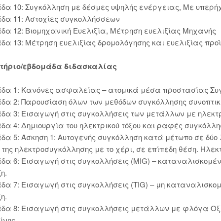
δα 10: Συγκόλληση με δέσμες υψηλής ενέργειας, Με υπερήχ
δα 11: Αστοχίες συγκολλήσσεων
δα 12: Βιομηχανική Ευελιξία, Μέτρηση ευελιξίας Μηχανής
δα 13: Μέτρηση ευελιξίας δρομολόγησης και ευελιξίας προϊ
τήριο/εβδομάδα διδασκαλίας
δα 1: Κανόνες ασφαλείας – ατομικά μέσα προστασίας Συ
δα 2: Παρουσίαση όλων των μεθόδων συγκόλλησης συνοπτικά
δα 3: Εισαγωγή στις συγκολλήσεις των μετάλλων με ηλεκτρι
δα 4: Δημιουργία του ηλεκτρικού τόξου και ραφές συγκόλλη
δα 5: Άσκηση 1: Αυτογενής συγκόλληση κατά μέτωπο σε δύο
 της ηλεκτροσυγκόλλησης με το χέρι, σε επίπεδη θέση. Ηλεκτ
δα 6: Εισαγωγή στις συγκολλήσεις (MIG) – καταναλισκομέ
η.
δα 7: Εισαγωγή στις συγκολλήσεις (ΤIG) – μη καταναλισκο
η.
δα 8: Εισαγωγή στις συγκολλήσεις μετάλλων με φλόγα Οξ
ίνης.