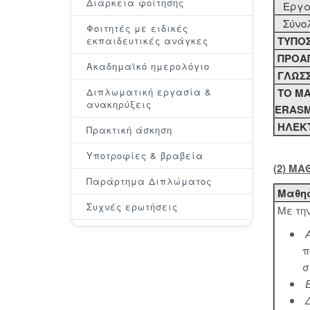
Διάρκεια φοίτησης
Εργα
Σύνο
Φοιτητές με ειδικές
ΤΥΠΟ
εκπαιδευτικές ανάγκες
ΠΡΟΑ
Ακαδημαϊκό ημερολόγιο
ΓΛΩΣΣ
Διπλωματική εργασία &
ΤΟ ΜΑ
ανακηρύξεις
ERAS
ΗΛΕΚΤ
Πρακτική άσκηση
Υποτροφίες & βραβεία
(2) Μ
Παράρτημα Διπλώματος
Μαθησ
Συχνές ερωτήσεις
Με την
π
σ