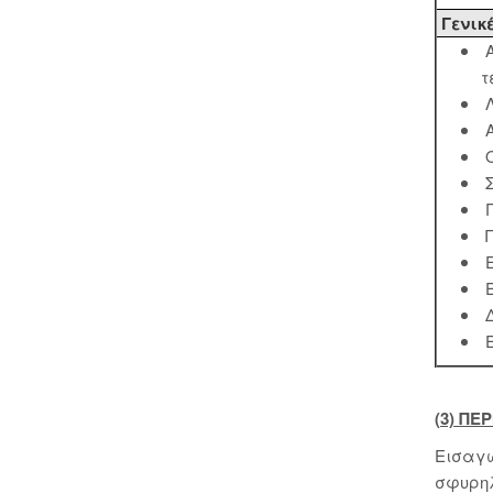
Γενικέ
Α
τ
Λ
Α
Ο
Σ
Γ
Π
Ε
Ε
Δ
Ε
(3) Π
Εισαγω
σφυρηλ