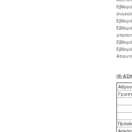
Εβδομά
συγκολ
Εβδομά
Εβδομά
μπρουτ
Εβδομά
Εβδομά
Απαντή
(5) Α
Αθροισ
Γραπτ
Πρόοδ
Ασκήσ