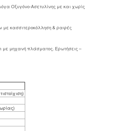
λόγα Οξυγόνο-Ασετυλίνης με και χωρίς
ων με κασσιτεροκόλληση & ραφές
mm με μηχανή πλάσματος. Ερωτήσεις –
τιστοίχιση)
εωρίας)