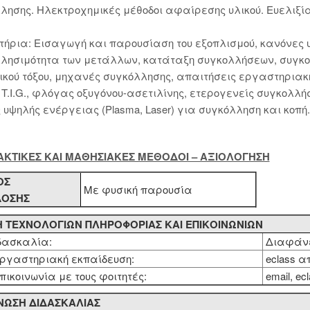
λησης. Ηλεκτροχημικές μέθοδοι αφαίρεσης υλικού. Ευελιξ
ήρια: Εισαγωγή και παρουσίαση του εξοπλισμού, κανόνες 
λησιμότητα των μετάλλων, κατάταξη συγκολλήσεων, συγκολ
ικού τόξου, μηχανές συγκόλλησης, απαιτήσεις εργαστηριακή
, T.I.G., φλόγας οξυγόνου-ασετιλίνης, ετερογενείς συγκολλ
 υψηλής ενέργειας (Plasma, Laser) για συγκόλληση και κοπή.
ΔΑΚΤΙΚΕΣ KAI ΜΑΘΗΣΙΑΚΕΣ ΜΕΘΟΔΟΙ – ΑΞΙΟΛΟΓΗΣΗ
ΟΣ
Με φυσική παρουσία
ΔΟΣΗΣ
 ΤΕΧΝΟΛΟΓΙΩΝ ΠΛΗΡΟΦΟΡΙΑΣ ΚΑΙ ΕΠΙΚΟΙΝΩΝΙΩΝ
δασκαλία:
Διαφάνει
ργαστηριακή εκπαίδευση:
eclass α
πικοινωνία με τους φοιτητές:
email, ec
ΩΣΗ ΔΙΔΑΣΚΑΛΙΑΣ