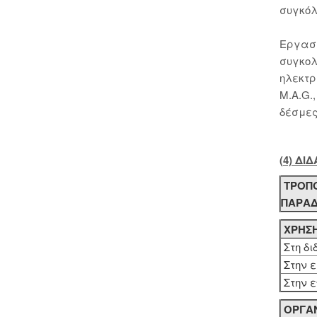
συγκόλ
Εργαστ
συγκολ
ηλεκτρ
M.A.G.
δέσμες
(4) ΔΙ
ΤΡΟΠ
ΠΑΡΑ
ΧΡΗΣΗ
Στη δι
Στην ε
Στην ε
ΟΡΓΑΝ