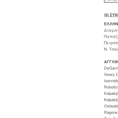
(6) ΣΥ
ΕΛΛΗΝ
Διαμαν
Παπάζο
Πετρόπ
Ν. Τσο
ΑΓΓΛΙ
DeGarmo 
Geary D
Ioannidi
Robotics
Kalpakji
Kalpakji
Ostwald
Ragone 