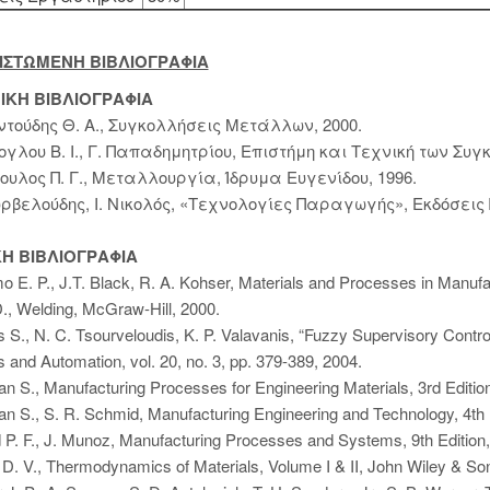
ΝΙΣΤΩΜΕΝΗ ΒΙΒΛΙΟΓΡΑΦΙΑ
ΙΚΗ ΒΙΒΛΙΟΓΡΑΦΙΑ
τούδης Θ. Α., Συγκολλήσεις Μετάλλων, 2000.
γλου Β. Ι., Γ. Παπαδημητρίου, Επιστήμη και Τεχνική των Συγ
ουλος Π. Γ., Μεταλλουργία, Ίδρυμα Ευγενίδου, 1996.
υρβελούδης, Ι. Νικολός, «Τεχνολογίες Παραγωγής», Εκδόσεις Π
ΚΗ ΒΙΒΛΙΟΓΡΑΦΙΑ
E. P., J.T. Black, R. A. Kohser, Materials and Processes in Manufact
., Welding, McGraw-Hill, 2000.
s S., N. C. Tsourveloudis, K. P. Valavanis, “Fuzzy Supervisory Cont
 and Automation, vol. 20, no. 3, pp. 379-389, 2004.
an S., Manufacturing Processes for Engineering Materials, 3rd Editi
an S., S. R. Schmid, Manufacturing Engineering and Technology, 4th Ed
 P. F., J. Munoz, Manufacturing Processes and Systems, 9th Edition,
D. V., Thermodynamics of Materials, Volume I & ΙΙ, John Wiley & Son